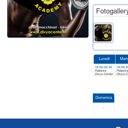
Fotogaller
Lunedì
Mart
18:00-20:30
18:00-2
Palestra
Palestra
Divya Center
Divya C
Domenica
-