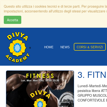
Questo sito utilizza i cookies tecnici e di terze parti. Per proseguire 
impostazioni, acconsentendo all'utilizzo degli stessi per visualizzare s
Accetta
HOME
NEWS
CORSI & SERVIZI
3. FIT
Lunedì-Martedì-Mer
pesistica libera
GRUPPO MUSCOLA
CONFORTEVOLE E