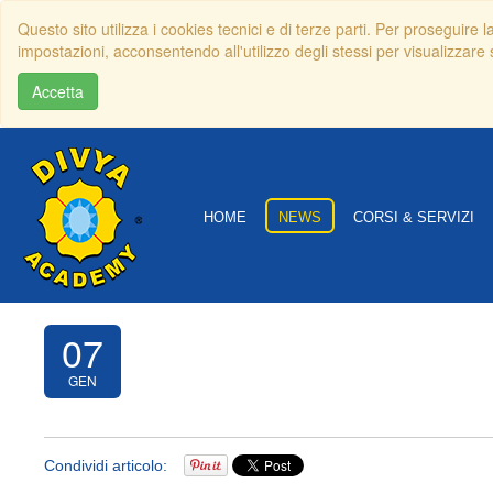
Questo sito utilizza i cookies tecnici e di terze parti. Per proseguire 
impostazioni, acconsentendo all'utilizzo degli stessi per visualizzare s
Accetta
HOME
NEWS
CORSI & SERVIZI
07
GEN
Condividi articolo: