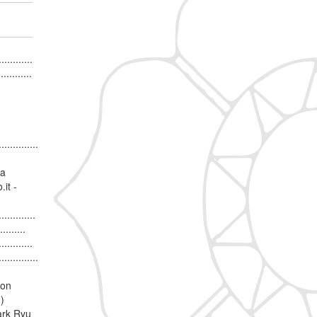
.........
.........
..............
ia
.it -
.............
......
........
..............
ion
)
lark Ryu