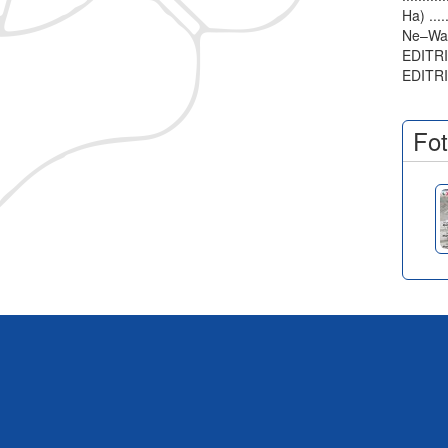
Ha) ....
Ne–Waza
EDITRIC
EDITR
Fot