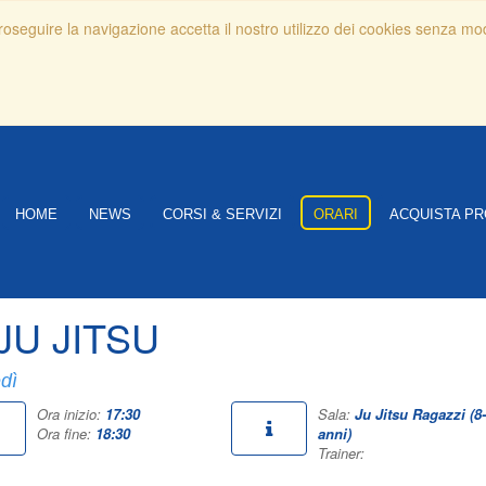
 proseguire la navigazione accetta il nostro utilizzo dei cookies senza mo
HOME
NEWS
CORSI & SERVIZI
ORARI
ACQUISTA PR
 JU JITSU
dì
Ora inizio:
17:30
Sala:
Ju Jitsu Ragazzi (8
Ora fine:
18:30
anni)
Trainer: