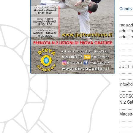
Condivi
ragazzi 
adulti n
adulti 
........
..........
...........
...........
JU JITS
.......
........
info@div
...........
CORSO 
N.2 Sab
...........
Maestr
.......
.......
........