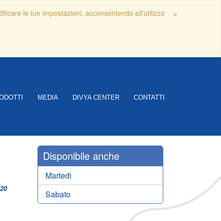
Close
×
dificare le tue impostazioni, acconsentendo all'utilizzo
ODOTTI
MEDIA
DIVYA CENTER
CONTATTI
Disponibile anche
Martedì
-20
Sabato