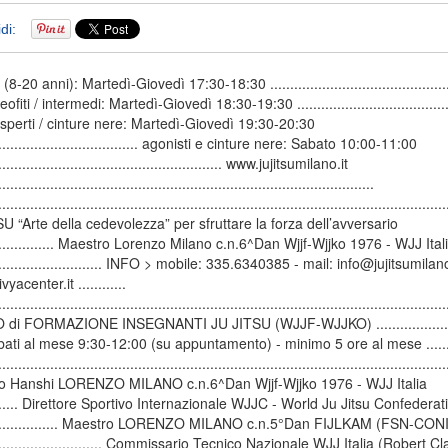
di:
(8-20 anni): Martedì-Giovedì 17:30-18:30 ...............................................
eofiti / intermedi: Martedì-Giovedì 18:30-19:30 ........................................
esperti / cinture nere: Martedì-Giovedì 19:30-20:30
...................................... agonisti e cinture nere: Sabato 10:00-11:00
......................................................... www.jujitsumilano.it
..............................................................................................
................................................................................................................
U “Arte della cedevolezza” per sfruttare la forza dell’avversario
.................. Maestro Lorenzo Milano c.n.6^Dan Wjjf-Wjjko 1976 - WJJ Ital
............................. INFO > mobile: 335.6340385 - mail: info@jujitsumilano
yacenter.it ............
................................................................................................................
di FORMAZIONE INSEGNANTI JU JITSU (WJJF-WJJKO) .....................
ati al mese 9:30-12:00 (su appuntamento) - minimo 5 ore al mese .........
................................................................................................................
o Hanshi LORENZO MILANO c.n.6^Dan Wjjf-Wjjko 1976 - WJJ Italia
......... Direttore Sportivo Internazionale WJJC - World Ju Jitsu Confederat
................... Maestro LORENZO MILANO c.n.5°Dan FIJLKAM (FSN-CONI
............................. Commissario Tecnico Nazionale WJJ Italia (Robert C