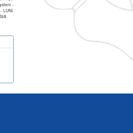
 System -
 - LUNI
RSIA