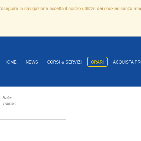
 proseguire la navigazione accetta il nostro utilizzo dei cookies senza mo
HOME
NEWS
CORSI & SERVIZI
ORARI
ACQUISTA PR
Sala:
Trainer: