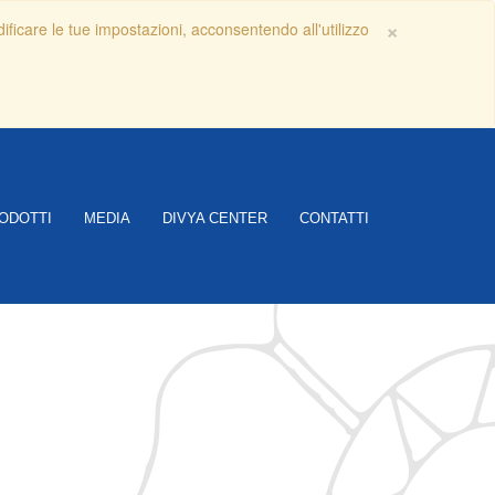
Close
×
dificare le tue impostazioni, acconsentendo all'utilizzo
ODOTTI
MEDIA
DIVYA CENTER
CONTATTI