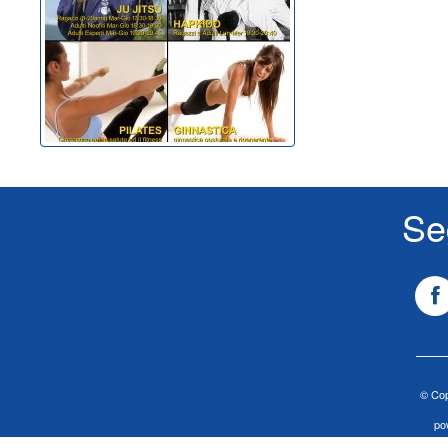
Se
© Cop
po