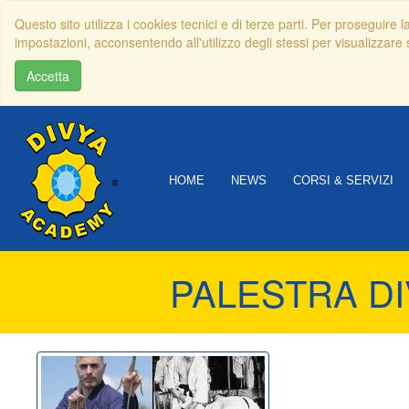
Questo sito utilizza i cookies tecnici e di terze parti. Per proseguire 
impostazioni, acconsentendo all'utilizzo degli stessi per visualizzare s
Accetta
HOME
NEWS
CORSI & SERVIZI
PALESTRA DI