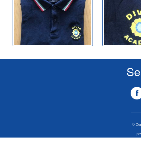
Se
© Cop
po