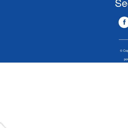
Se
© Cop
po