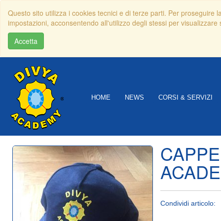
Questo sito utilizza i cookies tecnici e di terze parti. Per proseguire 
impostazioni, acconsentendo all'utilizzo degli stessi per visualizzare s
Accetta
HOME
NEWS
CORSI & SERVIZI
CAPPE
ACAD
Condividi articolo: